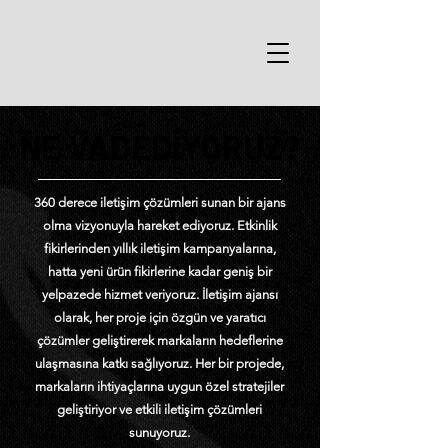
NE VADEDİYORUZ?
NE VADEDİYORUZ?
360 derece iletişim çözümleri sunan bir ajans
olma vizyonuyla hareket ediyoruz. Etkinlik
fikirlerinden yıllık iletişim kampanyalarına,
hatta yeni ürün fikirlerine kadar geniş bir
yelpazede hizmet veriyoruz. İletişim ajansı
olarak, her proje için özgün ve yaratıcı
çözümler geliştirerek markaların hedeflerine
ulaşmasına katkı sağlıyoruz. Her bir projede,
markaların ihtiyaçlarına uygun özel stratejiler
geliştiriyor ve etkili iletişim çözümleri
sunuyoruz.